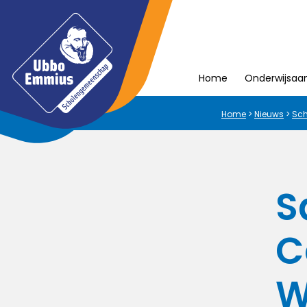
Home
Onderwijsaa
Home
>
Nieuws
>
Sch
S
C
W