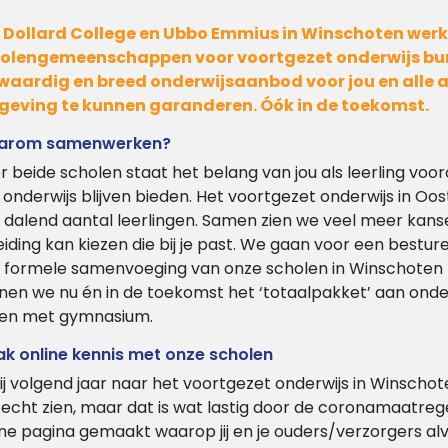
 Dollard College en Ubbo Emmius in Winschoten wer
olengemeenschappen voor voortgezet onderwijs bu
waardig en breed onderwijsaanbod voor jou en alle a
eving te kunnen garanderen. Óók in de toekomst.
arom samenwerken?
r beide scholen staat het belang van jou als leerling voor
 onderwijs blijven bieden. Het voortgezet onderwijs in Oo
 dalend aantal leerlingen. Samen zien we veel meer kansen
eiding kan kiezen die bij je past. We gaan voor een bestur
 formele samenvoeging van onze scholen in Winschoten p
nen we nu én in de toekomst het ‘totaalpakket’ aan onder
 en met gymnasium.
k online kennis met onze scholen
jij volgend jaar naar het voortgezet onderwijs in Winschoten
 echt zien, maar dat is wat lastig door de coronamaatr
ine pagina gemaakt waarop jij en je ouders/verzorgers a