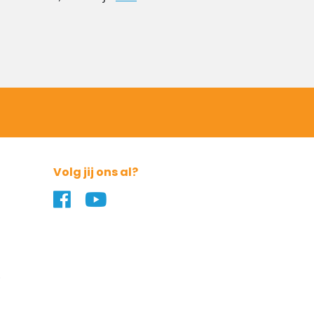
Volg jij ons al?
Naar ons Facebook profiel
Naar ons YouTube profiel
0