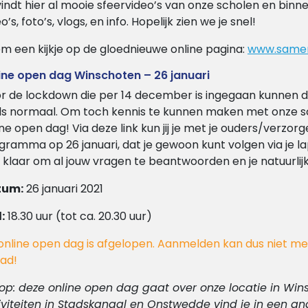
vindt hier al mooie sfeervideo’s van onze scholen en binn
o’s, foto’s, vlogs, en info. Hopelijk zien we je snel!
m een kijkje op de gloednieuwe online pagina:
www.samens
ine open dag Winschoten – 26 januari
r de lockdown die per 14 december is ingegaan kunnen d
ls normaal. Om toch kennis te kunnen maken met onze sc
ine open dag! Via deze link kun jij je met je ouders/verzo
gramma op 26 januari, dat je gewoon kunt volgen via je l
 klaar om al jouw vragen te beantwoorden en je natuurlijk v
tum:
26 januari 2021
:
18.30 uur (tot ca. 20.30 uur)
online open dag is afgelopen. Aanmelden kan dus niet me
ad!
 op: deze online open dag gaat over onze locatie in Wi
iviteiten in Stadskanaal en Onstwedde vind je in een an