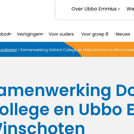
Over Ubbo Emmius
Wer
nbod
Vestigingen
Voor ouders
Voor groep 8
Nieuws
oolbreed
>
Samenwerking Dollard College en Ubbo Emmius in Winschote
amenwerking Do
ollege en Ubbo 
inschoten