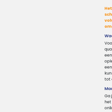
Het
sch
vol
omg
Wa
Voo
qua
een
opl
een
kun
tot
Maa
Ga 
het
onl