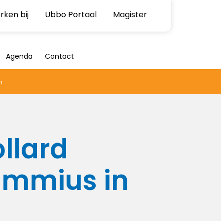
ken bij
Ubbo Portaal
Magister
Agenda
Contact
n
llard
Emmius in