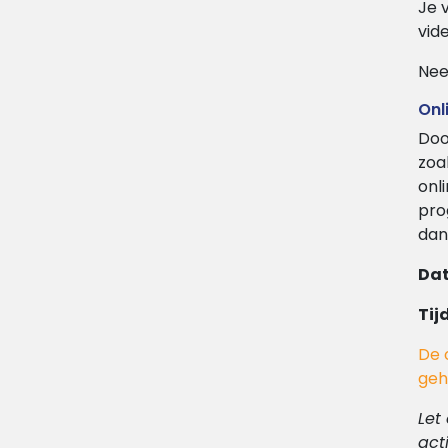
Je 
vide
Nee
Onl
Doo
zoa
onl
pro
dan
Da
Tijd
De 
geh
Let
act