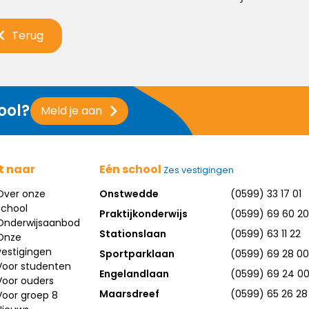
Terug
ool?
Meld je aan
t naar
Eén school
Zes vestigingen
Over onze
Onstwedde
(0599) 33 17 01
school
Praktijkonderwijs
(0599) 69 60 20
Onderwijsaanbod
Stationslaan
(0599) 63 11 22
Onze
vestigingen
Sportparklaan
(0599) 69 28 00
Voor studenten
Engelandlaan
(0599) 69 24 0
Voor ouders
Maarsdreef
(0599) 65 26 28
Voor groep 8