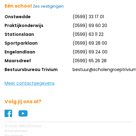
Eén school
Zes vestigingen
Onstwedde
(0599) 33 17 01
Praktijkonderwijs
(0599) 69 60 20
Stationslaan
(0599) 63 11 22
Sportparklaan
(0599) 69 28 00
Engelandlaan
(0599) 69 24 00
Maarsdreef
(0599) 65 26 28
Bestuursbureau Trivium
bestuur@scholengroeptrivium
Meer contactgegevens
Volg jij ons al?
Naar ons Facebook profiel
Naar ons YouTube profiel
© 2026 Ubbo Emmius
Privacybeleid
Disclaimer