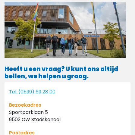
Heeft u een vraag? U kunt ons altijd
bellen, we helpen u graag.
Tel. (0599) 69 28 00
Bezoekadres
Sportparklaan 5
9502 CW Stadskanaal
Postadres