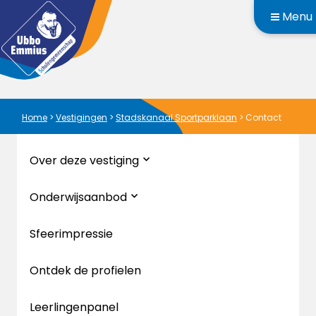
Menu
Home
>
Vestigingen
>
Stadskanaal Sportparklaan
>
Contact
Over deze vestiging
Onderwijsaanbod
Sfeerimpressie
Ontdek de profielen
Leerlingenpanel