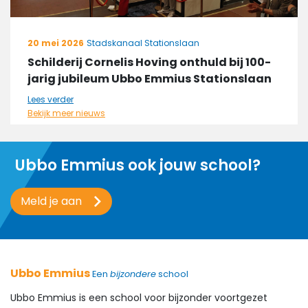
20 mei 2026
Stadskanaal Stationslaan
Schilderij Cornelis Hoving onthuld bij 100-
jarig jubileum Ubbo Emmius Stationslaan
Lees verder
Bekijk meer nieuws
Ubbo Emmius ook jouw school?
Meld je aan
Ubbo Emmius
Een
bijzondere
school
Ubbo Emmius is een school voor bijzonder voortgezet