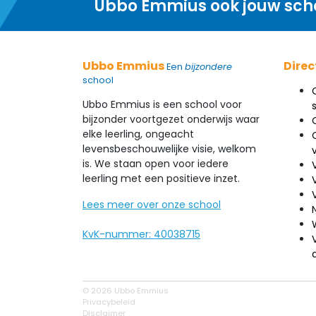
Ubbo Emmius ook jouw sch
Ubbo Emmius
Direc
Een
bijzondere
school
Ubbo Emmius is een school voor
bijzonder voortgezet onderwijs waar
elke leerling, ongeacht
levensbeschouwelijke visie, welkom
is. We staan open voor iedere
leerling met een positieve inzet.
Lees meer over onze school
KvK-nummer: 40038715
© 2026 Ubbo Emmius
Privacybeleid
Disclaimer