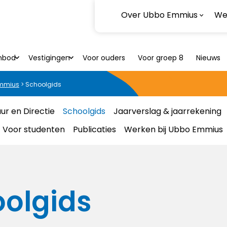
Over Ubbo Emmius
Wer
nbod
Vestigingen
Voor ouders
Voor groep 8
Nieuws
Emmius
>
Schoolgids
ur en Directie
Schoolgids
Jaarverslag & jaarrekening
Voor studenten
Publicaties
Werken bij Ubbo Emmius
olgids