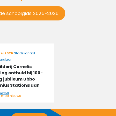
de schoolgids 2025-2026
ei 2026
Stadskanaal
ionslaan
ilderij Cornelis
ing onthuld bij 100-
ig jubileum Ubbo
ius Stationslaan
verder
k meer nieuws