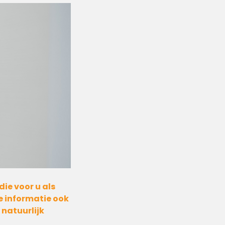
die voor u als
e informatie ook
 natuurlijk