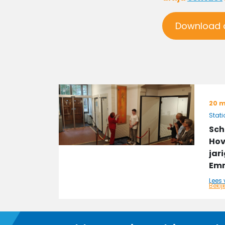
Download 
20 m
Stat
Sch
Hov
jar
Emm
Lees 
Bekij