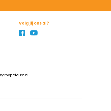
Volg jij ons al?
Naar ons Facebook profiel
Naar ons YouTube profiel
0
groeptrivium.nl