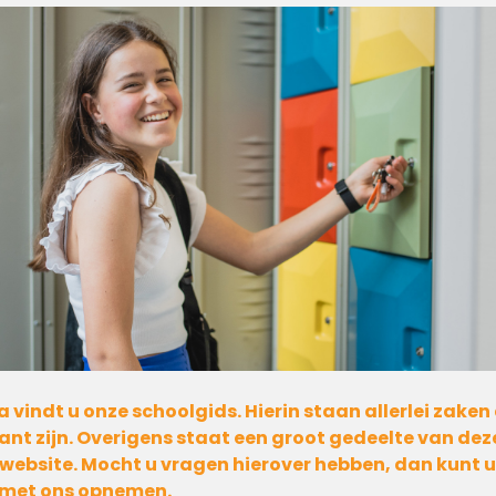
vindt u onze schoolgids. Hierin staan allerlei zaken 
ant zijn. Overigens staat een groot gedeelte van dez
website. Mocht u vragen hierover hebben, dan kunt u
met ons opnemen.