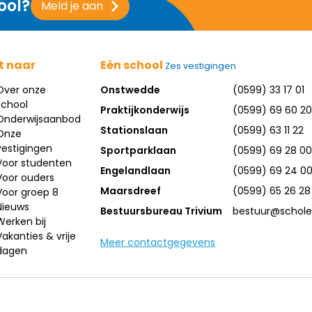
ool?
Meld je aan
t naar
Eén school
Zes vestigingen
Over onze
Onstwedde
(0599) 33 17 01
school
Praktijkonderwijs
(0599) 69 60 20
Onderwijsaanbod
Stationslaan
(0599) 63 11 22
Onze
vestigingen
Sportparklaan
(0599) 69 28 00
Voor studenten
Engelandlaan
(0599) 69 24 0
Voor ouders
Maarsdreef
(0599) 65 26 28
Voor groep 8
Nieuws
Bestuursbureau Trivium
bestuur@scholen
Werken bij
Vakanties & vrije
Meer contactgegevens
dagen