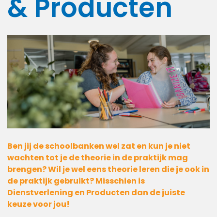
& Producten
Ben jij de schoolbanken wel zat en kun je niet
wachten tot je de theorie in de praktijk mag
brengen? Wil je wel eens theorie leren die je ook in
de praktijk gebruikt? Misschien is
Dienstverlening en Producten dan de juiste
keuze voor jou!