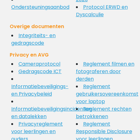
Ondersteuningsaanbod
Protocol ERWD en
Dyscalculie
Overige documenten
Integriteits- en
gedragscode
Privacy en AVG
Cameraprotocol
Reglement filmen en
Gedragscode ICT
fotograferen door
derden
Informatiebeveiligings-
Reglement
en Privacybeleid
gebruikersovereenkomst
voor laptop
Informatiebeveiligingsincidenten
Reglement rechten
en datalekken
betrokkenen
Privacyreglement
Reglement
voor leerlingen en
Responsible Disclosure
ouders
voor leerlingen