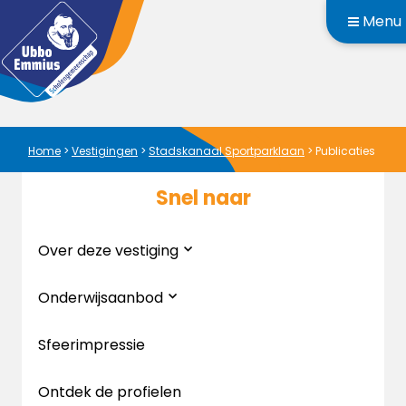
Menu
Home
>
Vestigingen
>
Stadskanaal Sportparklaan
>
Publicaties
Snel naar
Over deze vestiging
Onderwijsaanbod
Sfeerimpressie
Ontdek de profielen