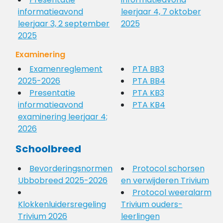
informatieavond
leerjaar 4, 7 oktober
leerjaar 3, 2 september
2025
2025
Examinering
Examenreglement
PTA BB3
2025-2026
PTA BB4
Presentatie
PTA KB3
informatieavond
PTA KB4
examinering leerjaar 4;
2026
Schoolbreed
Bevorderingsnormen
Protocol schorsen
Ubbobreed 2025-2026
en verwijderen Trivium
Protocol weeralarm
Klokkenluidersregeling
Trivium ouders-
Trivium 2026
leerlingen