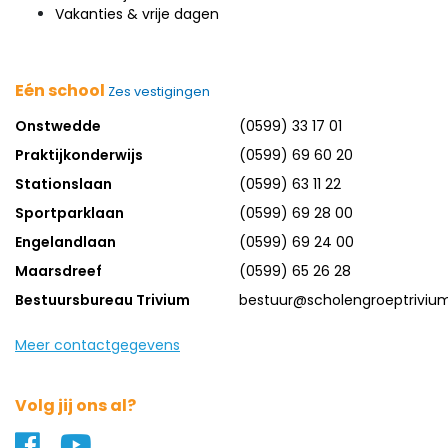
Vakanties & vrije dagen
Eén school
Zes vestigingen
Onstwedde
(0599) 33 17 01
Praktijkonderwijs
(0599) 69 60 20
Stationslaan
(0599) 63 11 22
Sportparklaan
(0599) 69 28 00
Engelandlaan
(0599) 69 24 00
Maarsdreef
(0599) 65 26 28
Bestuursbureau Trivium
bestuur@scholengroeptrivium
Meer contactgegevens
Volg jij ons al?
Naar ons Facebook profiel
Naar ons YouTube profiel