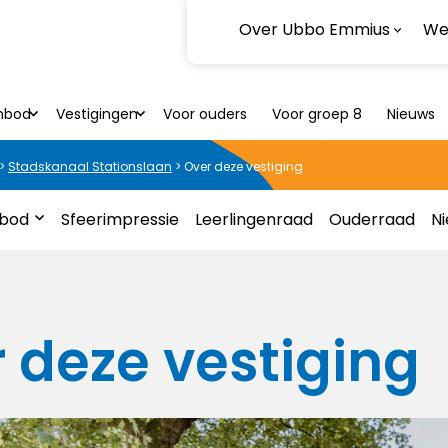
Over Ubbo Emmius
Wer
nbod
Vestigingen
Voor ouders
Voor groep 8
Nieuws
>
Stadskanaal Stationslaan
>
Over deze vestiging
nbod
Sfeerimpressie
Leerlingenraad
Ouderraad
N
 deze vestiging