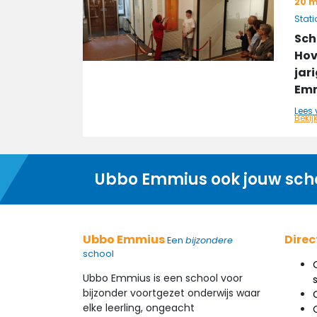
20 m
Stat
Sch
Hov
jar
Emm
Lees 
Bekij
Ubbo Emmius ook jouw sch
Ubbo Emmius
Direc
Een
bijzondere
school
Ubbo Emmius is een school voor
bijzonder voortgezet onderwijs waar
elke leerling, ongeacht