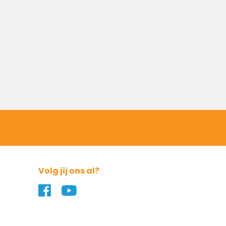
Volg jij ons al?
Naar ons Facebook profiel
Naar ons YouTube profiel