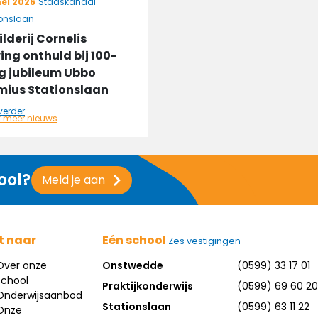
ei 2026
Stadskanaal
ionslaan
ilderij Cornelis
ing onthuld bij 100-
ig jubileum Ubbo
ius Stationslaan
verder
k meer nieuws
ool?
Meld je aan
t naar
Eén school
Zes vestigingen
Over onze
Onstwedde
(0599) 33 17 01
school
Praktijkonderwijs
(0599) 69 60 20
Onderwijsaanbod
Stationslaan
(0599) 63 11 22
Onze