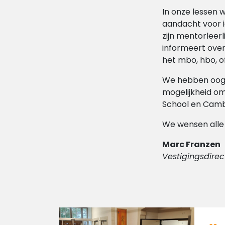
In onze lessen 
aandacht voor i
zijn mentorleer
informeert over
het mbo, hbo, of
We hebben oog v
mogelijkheid om
School en Cambr
We wensen alle l
Marc Franzen
Vestigingsdirec