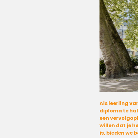
Als leerling v
diploma te hal
een vervolgopl
willen dat je h
is, bieden we 