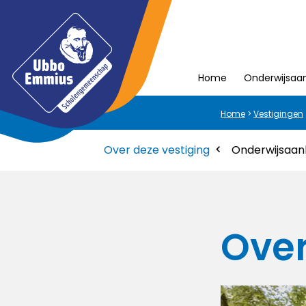
Home
Onderwijsaa
Home
>
Vestigingen
Over deze vestiging
Onderwijsaa
Over