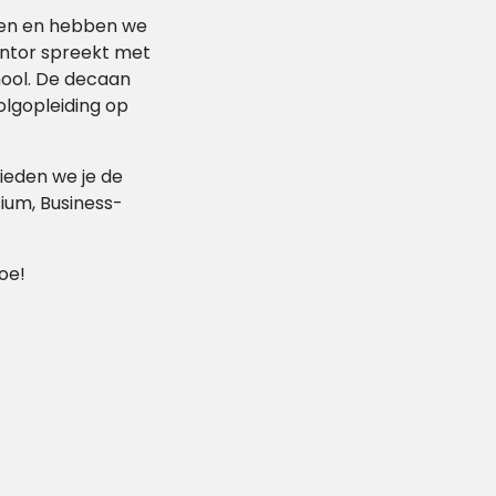
kken en hebben we
entor spreekt met
hool. De decaan
lgopleiding op
ieden we je de
ium, Business-
oe!