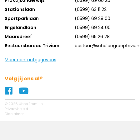
Praktijkonderwijs
(0599) 69 60 20
Stationslaan
(0599) 63 11 22
Sportparklaan
(0599) 69 28 00
Engelandlaan
(0599) 69 24 00
Maarsdreef
(0599) 65 26 28
Bestuursbureau Trivium
bestuur@scholengroeptrivium
Meer contactgegevens
Volg jij ons al?
Naar ons Facebook profiel
Naar ons YouTube profiel
© 2026 Ubbo Emmius
Privacybeleid
Disclaimer