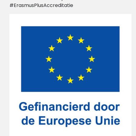
#ErasmusPlusAccreditatie