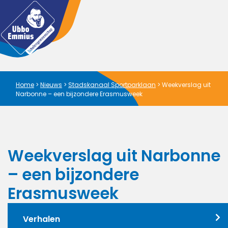
Home
>
Nieuws
>
Stadskanaal Sportparklaan
>
Weekverslag uit
Narbonne – een bijzondere Erasmusweek
Weekverslag uit Narbonne
– een bijzondere
Erasmusweek
Verhalen