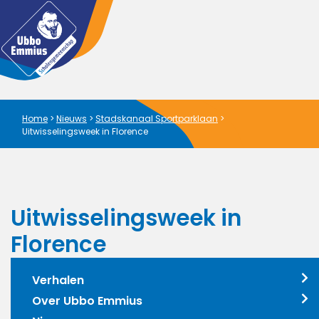
Home
>
Nieuws
>
Stadskanaal Sportparklaan
>
Uitwisselingsweek in Florence
Uitwisselingsweek in
Florence
Verhalen
Over Ubbo Emmius