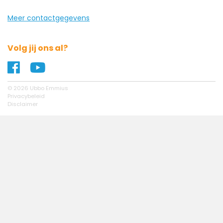
Meer contactgegevens
Volg jij ons al?
Naar ons Facebook profiel
Naar ons YouTube profiel
© 2026 Ubbo Emmius
Privacybeleid
Disclaimer