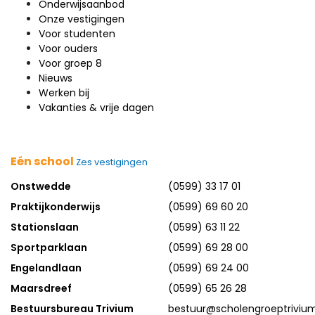
Onderwijsaanbod
Onze vestigingen
Voor studenten
Voor ouders
Voor groep 8
Nieuws
Werken bij
Vakanties & vrije dagen
Eén school
Zes vestigingen
Onstwedde
(0599) 33 17 01
Praktijkonderwijs
(0599) 69 60 20
Stationslaan
(0599) 63 11 22
Sportparklaan
(0599) 69 28 00
Engelandlaan
(0599) 69 24 00
Maarsdreef
(0599) 65 26 28
Bestuursbureau Trivium
bestuur@scholengroeptrivium