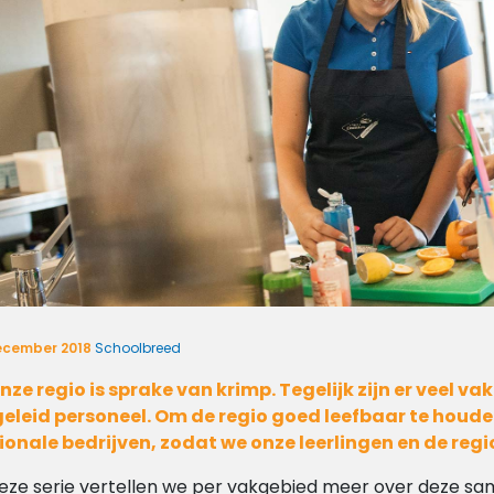
ecember 2018
Schoolbreed
onze regio is sprake van krimp. Tegelijk zijn er veel
eleid personeel. Om de regio goed leefbaar te hou
ionale bedrijven, zodat we onze leerlingen en de re
deze serie vertellen we per vakgebied meer over deze sam