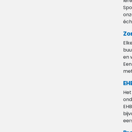
ler
Spo
onz
éch
Zo
Elk
buu
en 
Een
met
EH
Het
ond
EHB
bij
eer