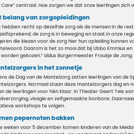
 Care” centraal. Hoe zorgen we dat onze leerlingen zich w
t belang van zorgopleidingen
 hebben recht op dezelfde zorg als de mensen in de rest 
zelfsprekend; de zorg is in beweging en staat in onze regio
geren die kiezen voor de zorg hier hun opleiding kunnen v
utelwoord. Daarom is het zo mooi dat bij Ubbo Emmius e
 worden gekozen.” aldus Burgermeester Froukje de Jong.
ntelzorgers in het zonnetje
dens de Dag van de Mantelzorg zetten leerlingen van de Sp
telzorgers. Normaal staan deze mantelzorgers dag en na
an de leerlingen voor hén klaar. In Theater Geert Teis w
dverzorging, visagie en zelfgemaakte bonbons. Daarnaa
atieve workshops te volgen.
men pepernoten bakken
de weken voor 5 december komen kinderen van de Meidoor