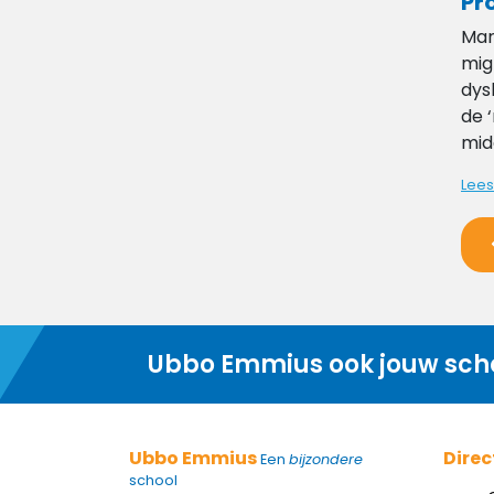
Pr
Mar
mig
dys
de 
mid
Lees
Ubbo Emmius ook jouw sch
Ubbo Emmius
Direc
Een
bijzondere
school