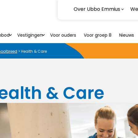
Over Ubbo Emmius
Wer
nbod
Vestigingen
Voor ouders
Voor groep 8
Nieuws
oolbreed
>
Health & Care
ealth & Care