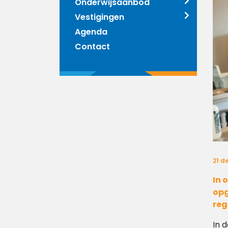
Onderwijsaanbod
Vestigingen
Agenda
Contact
21 d
In 
opg
reg
In 