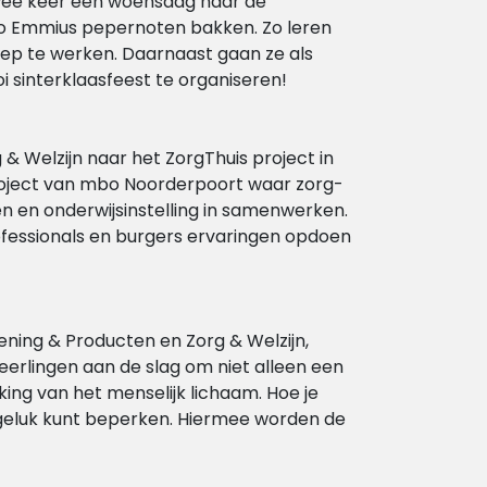
twee keer een woensdag naar de
o Emmius pepernoten bakken. Zo leren
roep te werken. Daarnaast gaan ze als
sinterklaasfeest te organiseren!
& Welzijn naar het ZorgThuis project in
roject van mbo Noorderpoort waar zorg-
en en onderwijsinstelling in samenwerken.
ofessionals en burgers ervaringen opdoen
ening & Producten en Zorg & Welzijn,
leerlingen aan de slag om niet alleen een
ing van het menselijk lichaam. Hoe je
ngeluk kunt beperken. Hiermee worden de