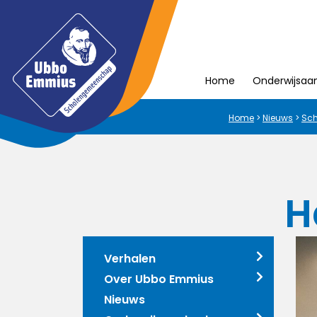
Home
Onderwijsaa
Home
>
Nieuws
>
Sch
H
Verhalen
Over Ubbo Emmius
Nieuws