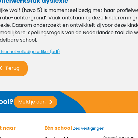
ofielwerkstuk dyslexie
ijke Wolf (havo 5) is momenteel bezig met haar profielwe
ratie-achtergrond’. Vaak ontstaan bij deze kinderen in 
lexie. Daarom onderzoekt en ontwikkelt zij voor deze kinde
‘moeilijkere’ spellingsregels van de Nederlandse taal die
delbare school.
 hier het volledige artikel (pdf)
Terug
ool?
Meld je aan
t naar
Eén school
Zes vestigingen