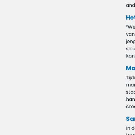
and
He
“We
van
jon
sle
kan
Ma
Tij
man
sta
han
cre
Sa
In 