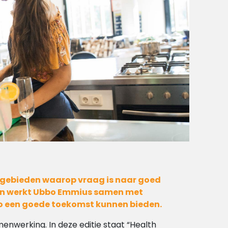
 vakgebieden waarop vraag is naar goed
den werkt Ubbo Emmius samen met
gio een goede toekomst kunnen bieden.
enwerking. In deze editie staat “Health