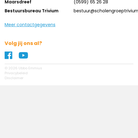
Maarsdreef
(0599) 65 26 28
Bestuursbureau Trivium
bestuur@scholengroeptrivium
Meer contactgegevens
Volg jij ons al?
Naar ons Facebook profiel
Naar ons YouTube profiel
© 2026 Ubbo Emmius
Privacybeleid
Disclaimer