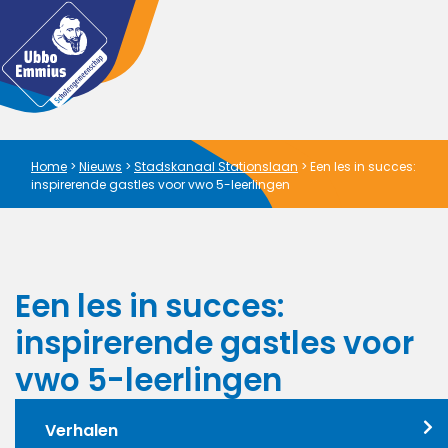
Home
>
Nieuws
>
Stadskanaal Stationslaan
>
Een les in succes:
inspirerende gastles voor vwo 5-leerlingen
Een les in succes:
inspirerende gastles voor
vwo 5-leerlingen
Verhalen