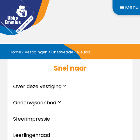
Menu
Home
>
Vestigingen
>
Onstwedde
>
Nieuws
Snel naar
Over deze vestiging
Onderwijsaanbod
Sfeerimpressie
Leerlingenraad