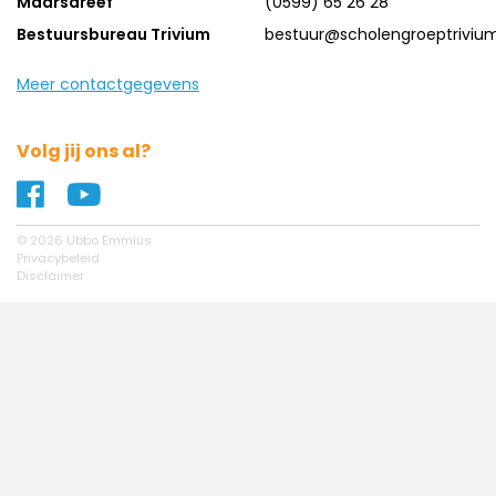
Maarsdreef
(0599) 65 26 28
Bestuursbureau Trivium
bestuur@scholengroeptrivium
Meer contactgegevens
Volg jij ons al?
Naar ons Facebook profiel
Naar ons YouTube profiel
© 2026 Ubbo Emmius
Privacybeleid
Disclaimer