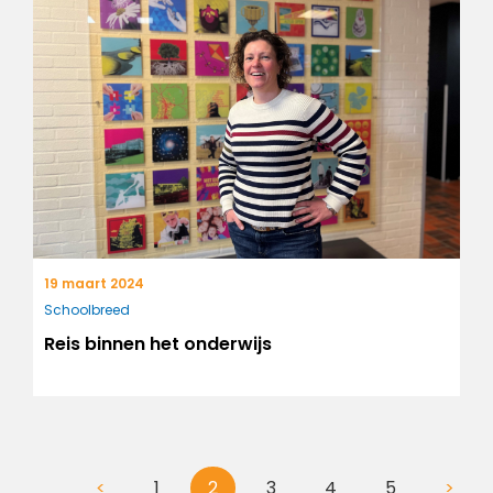
19 maart 2024
Schoolbreed
Reis binnen het onderwijs
<
1
2
3
4
5
>