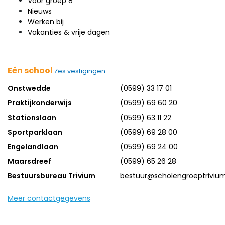
Voor groep 8
Nieuws
Werken bij
Vakanties & vrije dagen
Eén school
Zes vestigingen
Onstwedde
(0599) 33 17 01
Praktijkonderwijs
(0599) 69 60 20
Stationslaan
(0599) 63 11 22
Sportparklaan
(0599) 69 28 00
Engelandlaan
(0599) 69 24 00
Maarsdreef
(0599) 65 26 28
Bestuursbureau Trivium
bestuur@scholengroeptrivium
Meer contactgegevens