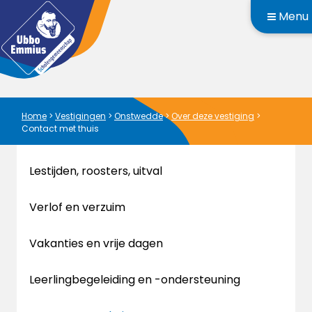
Menu
Home
>
Vestigingen
>
Onstwedde
>
Over deze vestiging
>
Contact met thuis
Lestijden, roosters, uitval
Verlof en verzuim
Vakanties en vrije dagen
Leerlingbegeleiding en -ondersteuning