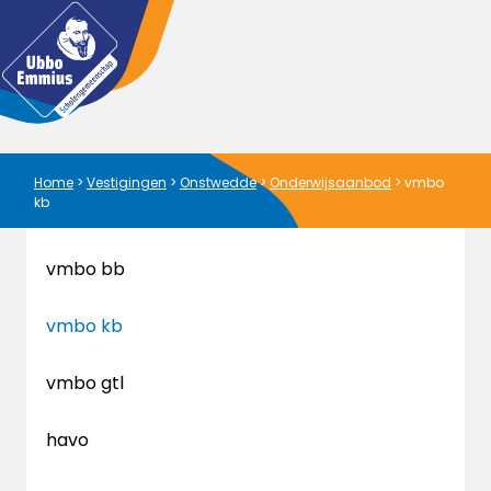
Home
>
Vestigingen
>
Onstwedde
>
Onderwijsaanbod
>
vmbo
kb
vmbo bb
vmbo kb
vmbo gtl
havo