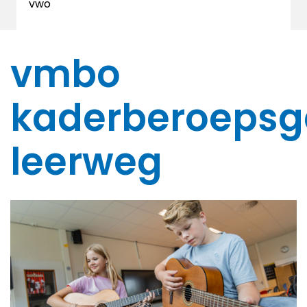
vwo
vmbo
kaderberoepsg
leerweg