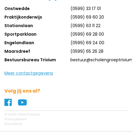
Onstwedde
(0599) 33 17 01
Praktijkonderwijs
(0599) 69 60 20
Stationslaan
(0599) 63 11 22
Sportparklaan
(0599) 69 28 00
Engelandlaan
(0599) 69 24 00
Maarsdreef
(0599) 65 26 28
Bestuursbureau Trivium
bestuur@scholengroeptrivium
Meer contactgegevens
Volg jij ons al?
Naar ons Facebook profiel
Naar ons YouTube profiel
© 2026 Ubbo Emmius
Privacybeleid
Disclaimer