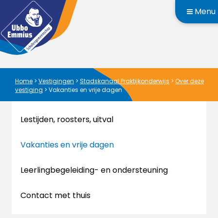
Menu
Home
>
Vestigingen
>
Stadskanaal Praktijkonderwijs
>
Over deze
vestiging
>
Vakanties en vrije dagen
Lestijden, roosters, uitval
Vakanties en vrije dagen
Leerlingbegeleiding- en ondersteuning
Contact met thuis