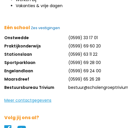
Vakanties & vrije dagen
Eén school
Zes vestigingen
Onstwedde
(0599) 33 17 01
Praktijkonderwijs
(0599) 69 60 20
Stationslaan
(0599) 63 11 22
Sportparklaan
(0599) 69 28 00
Engelandlaan
(0599) 69 24 00
Maarsdreef
(0599) 65 26 28
Bestuursbureau Trivium
bestuur@scholengroeptrivium
Meer contactgegevens
Volg jij ons al?
Naar ons Facebook profiel
Naar ons YouTube profiel