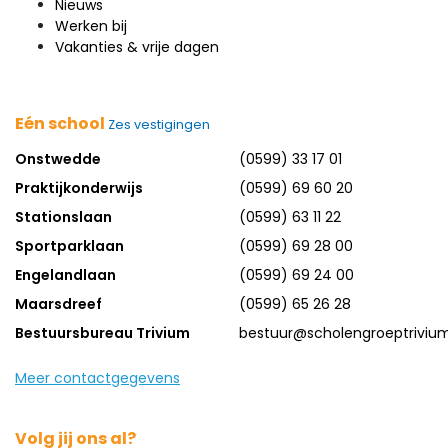
Nieuws
Werken bij
Vakanties & vrije dagen
Eén school
Zes vestigingen
Onstwedde
(0599) 33 17 01
Praktijkonderwijs
(0599) 69 60 20
Stationslaan
(0599) 63 11 22
Sportparklaan
(0599) 69 28 00
Engelandlaan
(0599) 69 24 00
Maarsdreef
(0599) 65 26 28
Bestuursbureau Trivium
bestuur@scholengroeptrivium
Meer contactgegevens
Volg jij ons al?