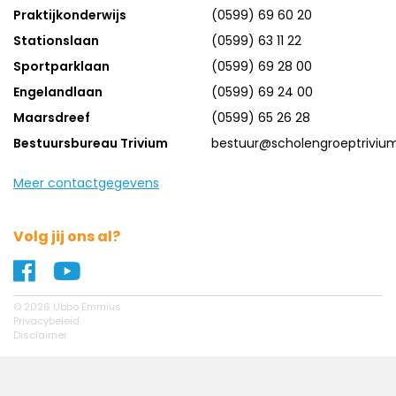
Praktijkonderwijs
(0599) 69 60 20
Stationslaan
(0599) 63 11 22
Sportparklaan
(0599) 69 28 00
Engelandlaan
(0599) 69 24 00
Maarsdreef
(0599) 65 26 28
Bestuursbureau Trivium
bestuur@scholengroeptrivium
Meer contactgegevens
Volg jij ons al?
Naar ons Facebook profiel
Naar ons YouTube profiel
© 2026 Ubbo Emmius
Privacybeleid
Disclaimer