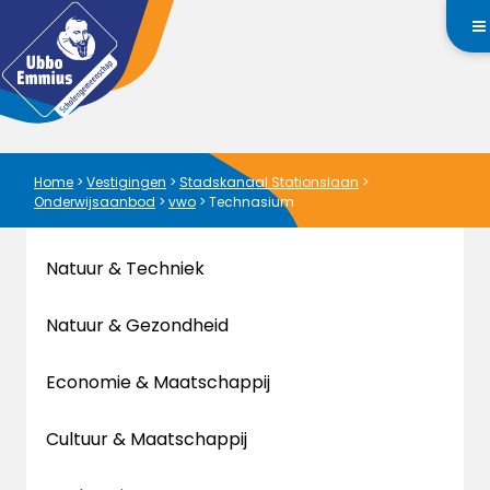
Home
>
Vestigingen
>
Stadskanaal Stationslaan
>
Onderwijsaanbod
>
vwo
>
Technasium
Natuur & Techniek
Natuur & Gezondheid
Economie & Maatschappij
Cultuur & Maatschappij