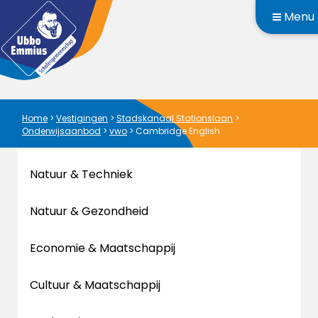
Menu
Home
>
Vestigingen
>
Stadskanaal Stationslaan
>
Onderwijsaanbod
>
vwo
>
Cambridge English
Natuur & Techniek
Natuur & Gezondheid
Economie & Maatschappij
Cultuur & Maatschappij