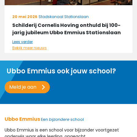
20 mei 2026
Stadskanaal Stationslaan
Schilderij Cornelis Hoving onthuld bij 100-
jarig jubileum Ubbo Emmius Stationslaan
Lees verder
Bekijk meer nieuws
Ubbo Emmius ook jouw school?
Meld je aan
Ubbo Emmius
Een
bijzondere
school
Ubbo Emmius is een school voor bijzonder voortgezet
onderwijs waar elke leerling, ongeacht