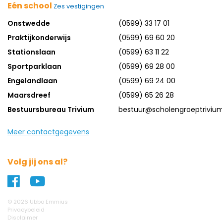
Eén school
Zes vestigingen
Onstwedde
(0599) 33 17 01
Praktijkonderwijs
(0599) 69 60 20
Stationslaan
(0599) 63 11 22
Sportparklaan
(0599) 69 28 00
Engelandlaan
(0599) 69 24 00
Maarsdreef
(0599) 65 26 28
Bestuursbureau Trivium
bestuur@scholengroeptrivium
Meer contactgegevens
Volg jij ons al?
Naar ons Facebook profiel
Naar ons YouTube profiel
© 2026 Ubbo Emmius
Privacybeleid
Disclaimer