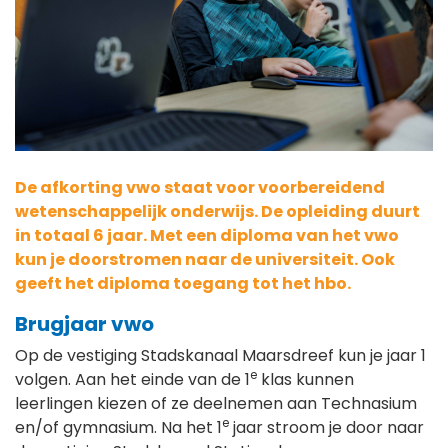
De afkorting vwo staat voor voorbereidend
wetenschappelijk onderwijs. De opleiding duurt
in totaal 6 jaar. Met een diploma van het vwo
kun je doorstromen naar de universiteit. Ook
geeft het diploma toegang tot het hbo.
Brugjaar vwo
Op de vestiging Stadskanaal Maarsdreef kun je jaar 1
e
volgen. Aan het einde van de 1
klas kunnen
leerlingen kiezen of ze deelnemen aan Technasium
e
en/of gymnasium. Na het 1
jaar stroom je door naar