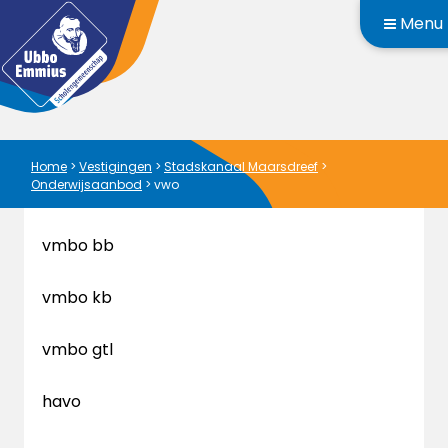
Menu
Home
>
Vestigingen
>
Stadskanaal Maarsdreef
>
Onderwijsaanbod
>
vwo
vmbo bb
vmbo kb
vmbo gtl
havo