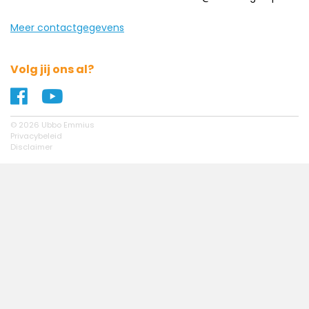
Meer contactgegevens
Volg jij ons al?
Naar ons Facebook profiel
Naar ons YouTube profiel
© 2026 Ubbo Emmius
Privacybeleid
Disclaimer