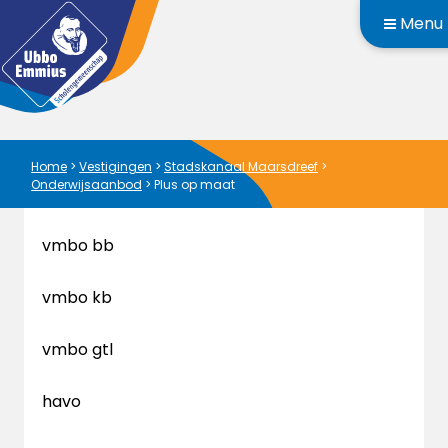
Menu
Home
>
Vestigingen
>
Stadskanaal Maarsdreef
>
Onderwijsaanbod
>
Plus op maat
vmbo bb
vmbo kb
vmbo gtl
havo