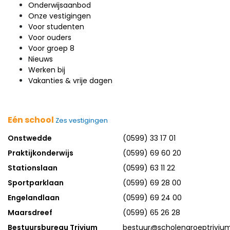
Onderwijsaanbod
Onze vestigingen
Voor studenten
Voor ouders
Voor groep 8
Nieuws
Werken bij
Vakanties & vrije dagen
Eén school
Zes vestigingen
Onstwedde
(0599) 33 17 01
Praktijkonderwijs
(0599) 69 60 20
Stationslaan
(0599) 63 11 22
Sportparklaan
(0599) 69 28 00
Engelandlaan
(0599) 69 24 00
Maarsdreef
(0599) 65 26 28
Bestuursbureau Trivium
bestuur@scholengroeptrivium